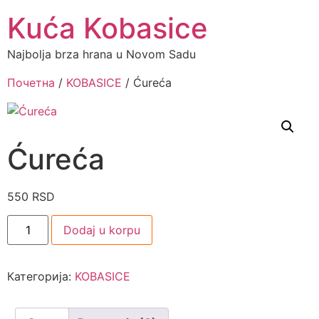
Kuća Kobasice
Najbolja brza hrana u Novom Sadu
Почетна
/
KOBASICE
/ Ćureća
Ćureća
550
RSD
Dodaj u korpu
Категорија:
KOBASICE