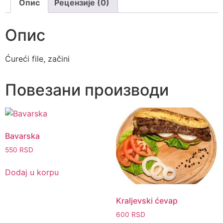
Опис
Рецензије (0)
Опис
Ćureći file, začini
Повезани производи
Bavarska
550
RSD
Dodaj u korpu
Kraljevski ćevap
600
RSD