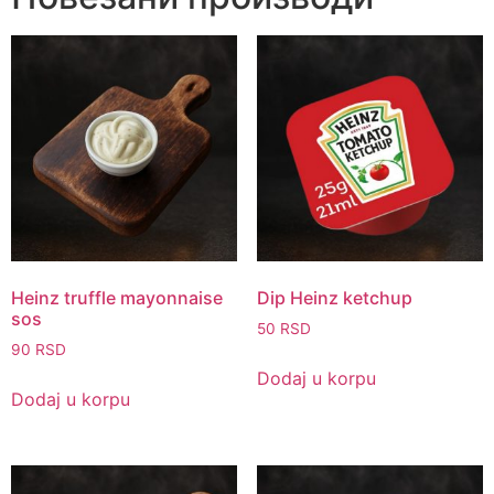
Heinz truffle mayonnaise
Dip Heinz ketchup
sos
50
RSD
90
RSD
Dodaj u korpu
Dodaj u korpu