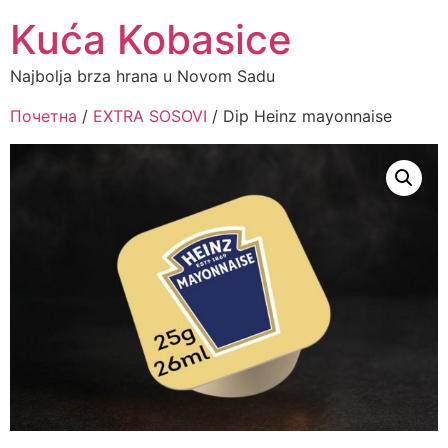
Kuća Kobasice
Najbolja brza hrana u Novom Sadu
Почетна
/
EXTRA SOSOVI
/ Dip Heinz mayonnaise