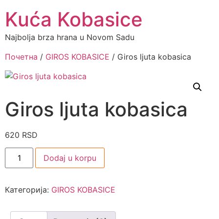
Kuća Kobasice
Najbolja brza hrana u Novom Sadu
Почетна
/
GIROS KOBASICE
/ Giros ljuta kobasica
Giros ljuta kobasica
620
RSD
Dodaj u korpu
Категорија:
GIROS KOBASICE