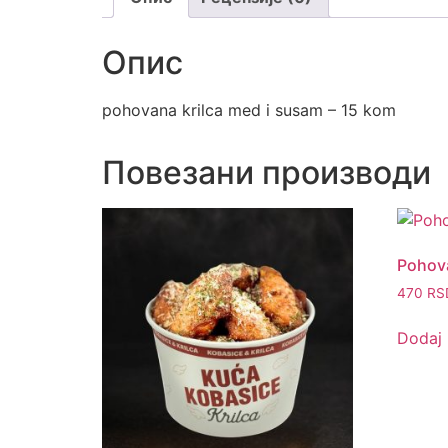
Опис
pohovana krilca med i susam – 15 kom
Повезани производи
Pohova
470
RS
Dodaj 