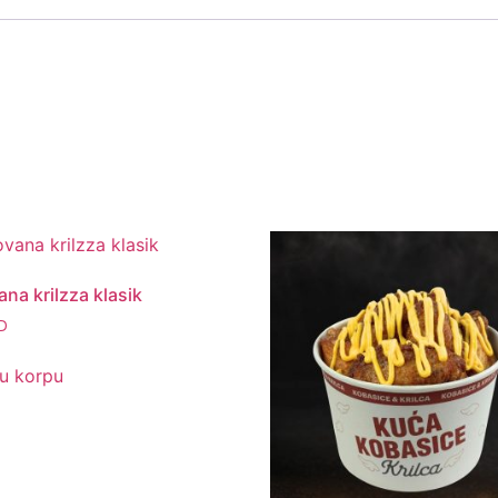
na krilzza klasik
D
u korpu