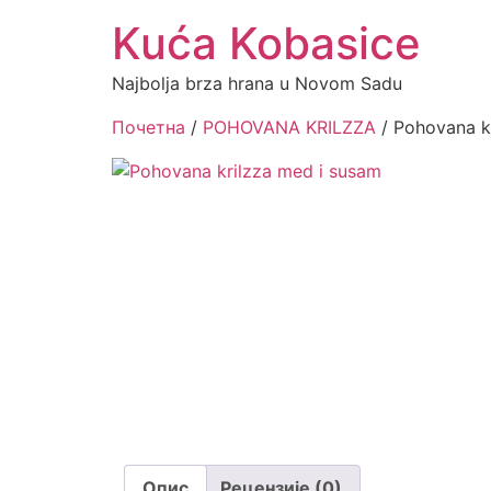
Kuća Kobasice
Najbolja brza hrana u Novom Sadu
Почетна
/
POHOVANA KRILZZA
/ Pohovana k
Опис
Рецензије (0)