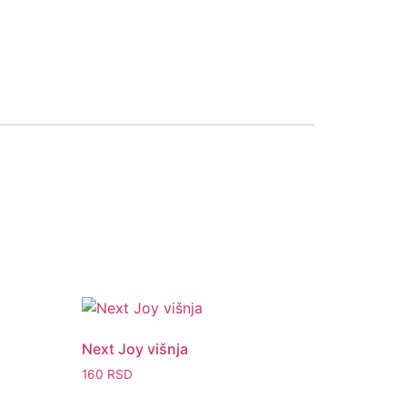
Next Joy višnja
160
RSD