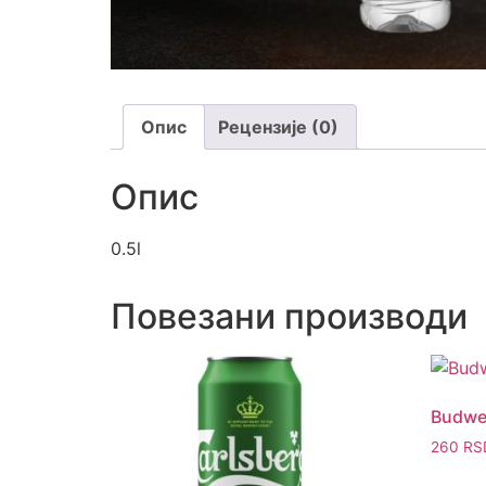
Опис
Рецензије (0)
Опис
0.5l
Повезани производи
Budwei
260
RS