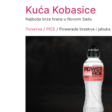
Kuća Kobasice
Najbolja brza hrana u Novom Sadu
Почетна
/
PIĆE
/ Powerade breskva i jabuka 