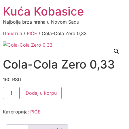
Kuća Kobasice
Najbolja brza hrana u Novom Sadu
Почетна
/
PIĆE
/ Cola-Cola Zero 0,33
Cola-Cola Zero 0,33
160
RSD
Dodaj u korpu
Категорија:
PIĆE