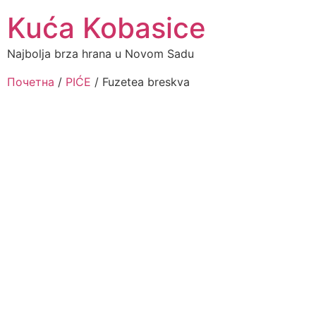
Kuća Kobasice
Najbolja brza hrana u Novom Sadu
Почетна
/
PIĆE
/ Fuzetea breskva