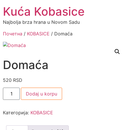
Kuća Kobasice
Najbolja brza hrana u Novom Sadu
Почетна
/
KOBASICE
/ Domaća
Domaća
520
RSD
Dodaj u korpu
Категорија:
KOBASICE