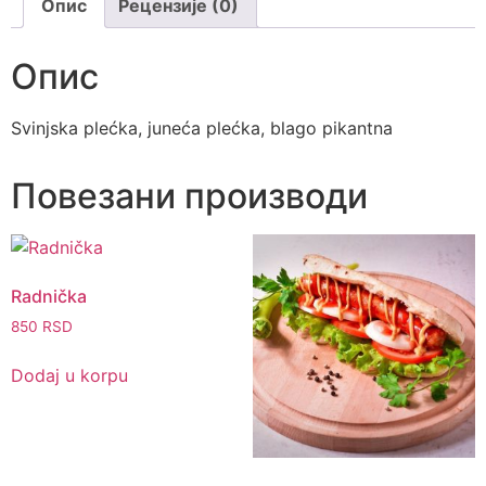
Опис
Рецензије (0)
Опис
Svinjska plećka, juneća plećka, blago pikantna
Повезани производи
Radnička
850
RSD
Dodaj u korpu