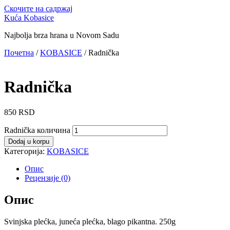
Скочите на садржај
Kuća Kobasice
Najbolja brza hrana u Novom Sadu
Почетна
/
KOBASICE
/ Radnička
Radnička
850
RSD
Radnička количина
Dodaj u korpu
Категорија:
KOBASICE
Опис
Рецензије (0)
Опис
Svinjska plećka, juneća plećka, blago pikantna. 250g