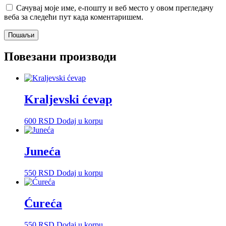
Сачувај моје име, е-пошту и веб место у овом прегледачу
веба за следећи пут када коментаришем.
Повезани производи
Kraljevski ćevap
600
RSD
Dodaj u korpu
Juneća
550
RSD
Dodaj u korpu
Ćureća
550
RSD
Dodaj u korpu